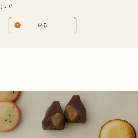
日)まで
戻る